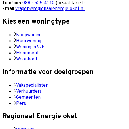
Telefoon
088 - 525 41 10
(lokaal tarief)
Email
vragen@regionaalenergieloket.nl
Kies een woningtype
Koopwoning
Huurwoning
Woning in VvE
Monument
Woonboot
Informatie voor doelgroepen
Vakspecialisten
Verhuurders
Gemeenten
Pers
Regionaal Energieloket