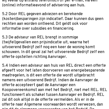
wij veelal op afstand telefonisch of per e-mail, via een
(online) informatieavond of advisering aan huis.
5.2 Door REL gegeven adviezen en berekende
(kosten)besparingen zijn indicatief. Daar kunnen dus geen
rechten aan worden ontleend. Dit geldt ook voor
informatie over subsidies en financiering.
5.3 De adviseur van REL brengt in sommige
(twijfel)gevallen een prijsindicatie uit, waarna het
uitvoerend Bedrijf zelf nog een keer de woning komt
schouwen. In dit geval zal het uitvoerende Bedrijf zelf een
offerte opstellen richting Aanvrager.
5.4 Indien een adviseur aan huis van REL direct een offerte
afgeeft voor het laten doorvoeren van energiebesparende
maatregelen, is dit een offerte die wordt uitgebracht
namens een uitvoerend Bedrijf. Indien de Aanvrager de
offerte accepteert gaat de Aanvrager een
Koopovereenkomst aan met het Bedrijf, niet met REL. REL
functioneert als schakel tussen Aanvrager en Bedrijf. REL
zal dit ook altijd in de offerte vermelden. Als er in de
offerte naar Algemene voorwaarden wordt verwezen, dan